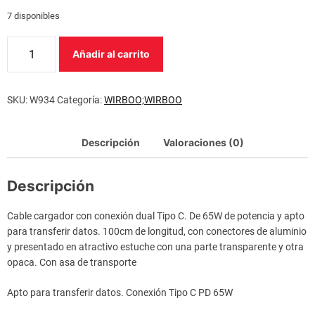
7 disponibles
V
Añadir al carrito
e
n
t
SKU:
W934
Categoría:
WIRBOO;WIRBOO
i
l
Descripción
Valoraciones (0)
a
d
Descripción
o
r
Cable cargador con conexión dual Tipo C. De 65W de potencia y apto
d
para transferir datos. 100cm de longitud, con conectores de aluminio
e
y presentado en atractivo estuche con una parte transparente y otra
m
opaca. Con asa de transporte
a
n
Apto para transferir datos. Conexión Tipo C PD 65W
o