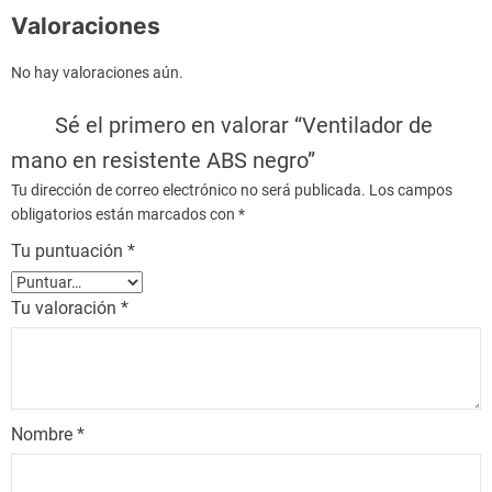
e
Valoraciones
n
r
No hay valoraciones aún.
e
Sé el primero en valorar “Ventilador de
s
i
mano en resistente ABS negro”
s
Tu dirección de correo electrónico no será publicada.
Los campos
t
obligatorios están marcados con
*
e
Tu puntuación
*
n
t
Tu valoración
*
e
A
B
S
n
Nombre
*
e
g