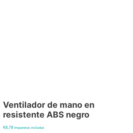
d
e
Ventilador de mano en
resistente ABS negro
€
8,78
Impuestos incluidos