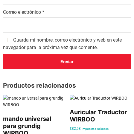
r
Correo electrónico
*
o
c
a
n
Guarda mi nombre, correo electrónico y web en este
t
navegador para la próxima vez que comente.
i
d
a
d
Productos relacionados
Auricular Traductor
mando universal
WIRBOO
para grundig
€
82,58
Impuestos incluidos
WIRBOO