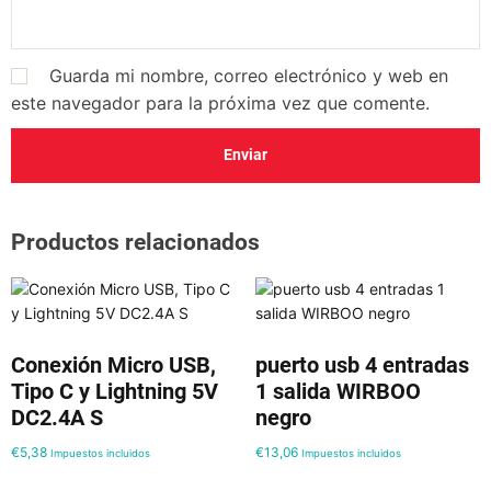
o
j
o
Guarda mi nombre, correo electrónico y web en
c
este navegador para la próxima vez que comente.
a
n
t
i
d
Productos relacionados
a
d
Conexión Micro USB,
puerto usb 4 entradas
Tipo C y Lightning 5V
1 salida WIRBOO
DC2.4A S
negro
€
5,38
€
13,06
Impuestos incluidos
Impuestos incluidos