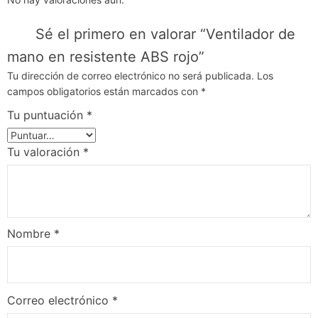
n
o
Sé el primero en valorar “Ventilador de
e
mano en resistente ABS rojo”
n
r
Tu dirección de correo electrónico no será publicada.
Los
campos obligatorios están marcados con
*
e
s
Tu puntuación
*
i
s
Tu valoración
*
t
e
n
t
Nombre
*
e
A
B
S
Correo electrónico
*
r