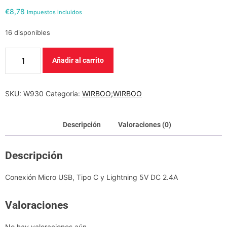
d
e
€
8,78
Impuestos incluidos
16 disponibles
V
Añadir al carrito
e
n
t
SKU:
W930
Categoría:
WIRBOO;WIRBOO
i
l
Descripción
Valoraciones (0)
a
d
Descripción
o
r
Conexión Micro USB, Tipo C y Lightning 5V DC 2.4A
d
e
Valoraciones
m
a
No hay valoraciones aún.