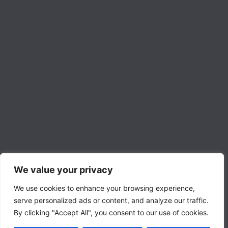
usb blanco WIRBOO
€
16,88
Impuestos incluidos
Leer más
YOU MAY ALSO LIKE:
We value your privacy
We use cookies to enhance your browsing experience,
serve personalized ads or content, and analyze our traffic.
By clicking "Accept All", you consent to our use of cookies.