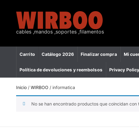
S
k
i
p
t
cables ,mandos ,soportes ,filamentos
W
o
i
c
r
o
b
Carrito
Catálogo 2026
Finalizar compra
Mi cue
n
o
t
o
Política de devoluciones y reembolsos
Privacy Polic
e
n
t
Inicio
/
WIRBOO
/ informatica
No se han encontrado productos que coincidan con t